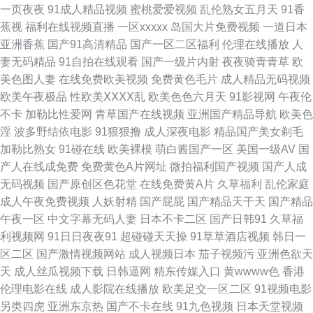
一页夜夜
91成人精品视频
蜜桃爱爱视频
乱伦熟女五月天
91香
蕉视
福利在线视频直播
一区xxxxx
岛国大片免费视频
一道日本
在线肏屄视频 97超碰自拍 美女18禁无遮挡 亚洲综合另类性 超碰成人av 国
亚洲香蕉
国产91高清精品
国产一区二区福利
伦理在线播放
人
妻无码精品
91自拍在线观看
国产一级片内射
夜夜骑青青草
欧
产宾馆美女在线 蜜桃视频在线播放 日韩免费性网站 综合久久精品在线 白丝
美色图人妻
在线免费欧美视频
免费黄色毛片
成人精品无码视频
欧美午夜极品
性欧美ⅩⅩⅩⅩ乱
欧美色色六月天
91影视网
午夜伦
美女后入内射 国产综合色在线 狼窝AV专区 日本AV在线播放 四虎私人影院
不卡
加勒比性爱网
青草国产在线视频
亚洲国产精品导航
欧美色
淫
波多野结依电影
91狠狠撸
成人深夜电影
精品国产美女剃毛
伊人大香蕉91 91久久海角 97超碰免费 操操超碰 豆花社区视频图片 欧美瑟
加勒比熟女
91碰在线
欧美裸模
萌白酱国产一区
美国一级AV
国
产人在线成免费
免费黄色A片网址
微拍福利国产视频
国产人成
瑟网站 三级网址色天堂 91黄色网入口站 超碰人妻福利院 国产页1 狼友视频
无码视频
国产原创区色花堂
在线免费黄A片
久草福利
乱伦家庭
成人午夜免费视频
人妖射精
国产屁屁
国产精品天干天
国产精品
欧美另类视频 影音先锋丝袜丝足 91永久在线免费 成人自拍超碰 韩国黄视频
午夜一区
中文字幕无码人妻
日本不卡二区
国产日韩91
久草福
利视频网
91日日夜夜91
超碰碰天天操
91草草酒店视频
韩日一
蜜臀日日 日韩精品社区 午夜福利韩国 91tv视频链接 91新网址 大香蕉玖玖爱
区二区
国产激情视频网站
成人视频日本
茄子视频污
亚洲色欲天
天
成人丝瓜视频下载
日韩逼网
精东传媒入口
黄wwww色
香港
91精选视频 欧美99欧美 午夜福利肏屄视频 91国内在线 超碰91夫妻 国产97
伦理电影在线
成人影院在线播放
欧美足交一区二区
91视频电影
另类四虎
亚洲东京热
国产不卡在线
91九色视频
日本天堂视频