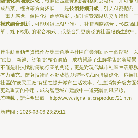
品類優化與場景深化
，根據社區畫像動態調整商品結構，并可能
半成品菜、輕食等方向拓展；二是
技術持續升級
，引入AI視覺識
別、重力感應、個性化推薦等功能，提升運營精度與交互體驗；
是
模式融合創新
，可能與線上APP預訂、社群團購結合，形成“線
下單，線下機取”的混合模式，或整合到更廣泛的社區服務生態中
寶達生鮮自動售貨機作為珠三角地區社區商業創新的一個縮影，
其“便捷、新鮮、智能”的核心價值，成功開辟了生鮮零售的新場景
它不僅是科技賦能傳統行業的典范，更是對現代城市社區生活服
的有力補充。隨著技術的不斷成熟與運營模式的持續優化，這類
根社區的“便民工廠”有望在提升城市生活效率、促進消費升級方面
揮更為重要的作用，成為智慧城市建設中一道亮麗的風景線。
若轉載，請注明出處：http://www.signalist.cn/product/21.html
新時間：2026-08-06 23:29:11