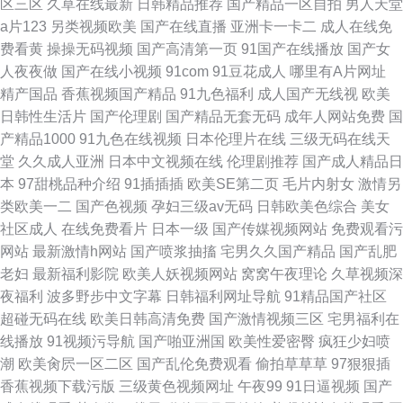
区三区
久草在线最新
日韩精品推荐
国产精品一区自拍
男人天堂
a片123
另类视频欧美
国产在线直播
亚洲卡一卡二
成人在线免
费看黄
操操无码视频
国产高清第一页
91国产在线播放
国产女
人夜夜做
国产在线小视频
91com
91豆花成人
哪里有A片网址
精产国品
香蕉视频国产精品
91九色福利
成人国产无线视
欧美
日韩性生活片
国产伦理剧
国产精品无套无码
成年人网站免费
国
产精品1000
91九色在线视频
日本伦理片在线
三级无码在线天
堂
久久成人亚洲
日本中文视频在线
伦理剧推荐
国产成人精品日
本
97甜桃品种介绍
91插插插
欧美SE第二页
毛片内射女
激情另
类欧美一二
国产色视频
孕妇三级av无码
日韩欧美色综合
美女
社区成人
在线免费看片
日本一级
国产传媒视频网站
免费观看污
网站
最新激情h网站
国产喷浆抽搐
宅男久久国产精品
国产乱肥
老妇
最新福利影院
欧美人妖视频网站
窝窝午夜理论
久草视频深
夜福利
波多野步中文字幕
日韩福利网址导航
91精品国产社区
超碰无码在线
欧美日韩高清免费
国产激情视频三区
宅男福利在
线播放
91视频污导航
国产啪亚洲国
欧美性爱密臀
疯狂少妇喷
潮
欧美肏屄一区二区
国产乱伦免费观看
偷拍草草草
97狠狠插
香蕉视频下载污版
三级黄色视频网址
午夜99
91日逼视频
国产