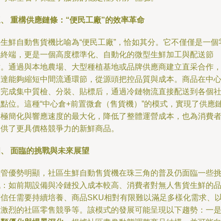
、 重構供應鏈條：“便民工廠”的效率革命
將生鮮自動售貨機比喻為“便民工廠”，恰如其分。它不僅僅是一個
售終端，更是一個高度標準化、自動化的微型生鮮加工與配送節
點。通過與本地農場、大型種植基地或品牌供應商建立直采合作
寶達能夠縮短中間流通環節，從源頭把控品質與成本。商品在中
倉完成集中質檢、分裝、貼標后，通過冷鏈物流直接配送到各個
區點位。這種“中心倉+前置微倉（售貨機）”的模式，實現了供應
的極簡化與響應速度的最大化，降低了整體運營成本，也為消費
提供了更具價格競爭力的新鮮商品。
四、 面臨的挑戰與未來展望
盡管優勢明顯，社區生鮮自動售貨機在珠三角的普及仍面臨一些
戰：如前期設備與冷鏈投入成本較高、消費者對無人售貨生鮮的
質信任需要持續培養、商品SKU相對有限難以滿足多樣化需求、
及激烈的社區零售競爭等。該模式的發展可能呈現以下趨勢：一