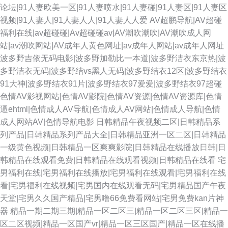
论坛|91人妻欧美一区|91人妻喷水|91人妻碰|91人妻区|91人妻区
视频|91人妻人|91人妻人人|91人妻人人爱
AV超鹏导航|AV超碰
福利在线|av超碰碰|Av超碰碰av|AV潮吹潮吹|AV潮吹成人网
站|av潮吹网站|AV成年人黄色网址|av成年人网站|av成年人网址
波多野吉依无码电影|波多野加勒比一本道|波多野洁衣东京热|波
多野洁衣无码|波多野结vs黑人无码|波多野结衣12区|波多野结衣
91大神|波多野结衣91片|波多野结衣97爱爱|波多野结衣97超碰
色情AV影视网站|色情AV影院|色情AV资源|色情AV资源库|色情
逼ehtml|色情成人AV导航|色情成人AV网站|色情成人导航|色情
成人网站AV|色情导航电影
日韩精品午夜视频二区|日韩精品系
列产品|日韩精品系列产品大全|日韩精品亚洲一区二区|日韩精品
一级黄色视频|日韩精品一区爽爽影院|日韩精品在线播放日韩|日
韩精品在线观看免费|日韩精品在线观看视频|日韩精品在线看
宅
男福利在线|宅男福利在线播放|宅男福利在线观看|宅男福利在线
看|宅男福利在线视频|宅男国内在线观看无码|宅男精品国产午夜
天堂|宅男久久国产精品|宅男噜66免费看网站|宅男免费kan片神
器
精品一期二期三期|精品一区二区三|精品一区二区三区|精品一
区二区视频|精品一区国产vr|精品一区三区国产|精品一区在线播