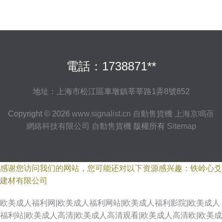
電話：1738871**
地址：上海市松江區車墩鎮莘莘路1弄8號852
Copyright © 2026
www.signalist.cn
自動售貨機
上海京鳴蓓
網絡科技有限公司
自動售貨機
版權所有
Sitemap
感谢您访问我们的网站，您可能还对以下资源感兴趣：铁岭心爻
建材有限公司
欧美成人福利网|欧美成人福利网站|欧美成人福利影院|欧美成人
福利站|欧美成人高清|欧美成人高清观看|欧美成人高清欧|欧美成