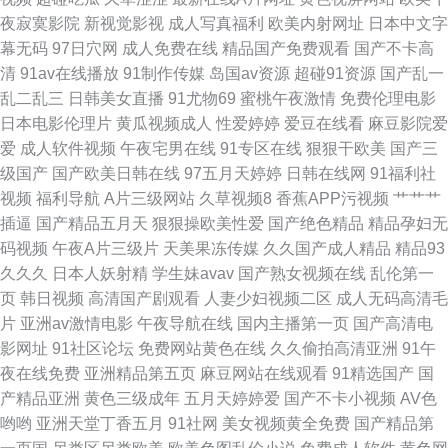
产夫妻96 欧美人兽激情 在线资源91 天天操天天添 国产探花av 超碰免费电
夜寂寞影院
新视觉影视
成人写真福利
欧美内射网址
日本中文字
幕无码
97日穴网
成人免费在线
精品国产免费观看
国产不卡高
影 青青草原99热 A级网站 久久午夜神器 午夜福利123 97亚洲中文字幕 韩国
清
91av在线播放
91制作传媒
岛国av资源
超碰91资源
国产乱一
乱二乱三
日韩美女直播
91尤物69
蜜桃午夜激情
免费伦理电影
美女主播青草 日韩艹艹13 成人海角社区 偷拍福利 国产极品天天插 日本操逼
日本电影伦理片
黄瓜视频成人
性爱婷婷
爱豆在线看
麻豆影院爱
爱
成人软件视频
午夜宅男在线
91专区在线
狠狠干欧美
国产三
片电影 91大神调教偷偷 豆花官网免费 男人天堂成人AV 亚洲激情导航 俺去
级国产
国产欧美日韩在线
97五月天婷婷
日韩在线网
91福利社
视频
福利导航
A片三级网站
久草视频8
香蕉APP污视频
艹艹艹
也官网 欧亚性爱
插逼
国产精品五月天
狠狠操欧美性爱
国产绝色精品
精品孕妇无
码视频
午夜A片三级片
天美果冻传媒
久久国产成人精品
精品93
久久久
日本人妖射精
学生妹avav
国产熟女视频在线
乱伦第一
页
韩日视频
高清国产剧观看
人妻少妇视频二区
成人无码高清毛
片
亚洲av激情电影
午夜导航在线
国内主播第一页
国产高清电
影网址
91社区论坛
免费网站黄色在线
久久偷拍高清亚洲
91午
夜在线免费
亚洲精品第五页
麻豆网站在线观看
91精选国产
国
产精品亚洲
黄色三级成年
五月天婷婷爱
国产不卡小视频
AV色
哟哟
亚洲天堂丁香五月
91社网
美女视频黄全免费
国产精品第