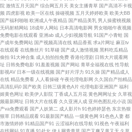
天美免费mv 天天干人人操 亚洲天堂精品视频 香蕉影剧院 超碰99久99 麻豆
院
激情五月天国产
综合网五月天
美女主播青草
国产高清不卡视
频
四虎影视
欧美一区在线
操碰视频
五月天婷婷欧美
欧美大BB
视频在线 午夜无码伦 操碰在线看 人人妻人人摸 婷婷永久免费 日比打炮 男人
国产福利啪啪
欧洲成人午夜精品
国产精品美乳
男人操蜜桃视频
无码射精网站
18成年人网站
日本高清电影网
男女啪啪午夜视频
和女人操国产 AV综合资源 伪娘自慰视频 91九色夫妻绿帽 欧洲超碰碰 大香
免费电影在线观看
亚洲ab
成人少妇视频导航
91国产小青蛙
国
产成年免费网站
国产视频高清在线
精品香蕉
求a片网址
麻豆tv
蕉伊人AV网 色香蕉网站 91拍拍视频 九九草在线碰视频 日韩成人专区 中文
在线观看
在线撸丝片
91草碰
国产成人激情视频
黑料吃瓜精品
偷拍
91大神合集
成人拍拍拍免费
香港伦理剧
日韩大片观看网
字幕日产av 久草免费福利站 91好看免费视频 含羞草91 久久人人入肉 亚洲
址
日韩免费电影
91羞羞视频
国产网站
青草全福视在线
性导航
影视AV
日本一级在线视频
国产好片浮力
91久操
国产精品成人
国产迷奸Aⅴ 在线免费观看91 伊人在线欧洲 91福利合集系列 91视频理论 自
在线
精品免费看
人人看操碰
午夜伦理电影网
久久国自产拍精品
高清乱码0
国产欧美
日韩三级黄色A片
伦理电影亚洲国产
福利
拍优物193 老司机黄色网址 日韩欧美久久 婷婷依依五月天 午夜深夜av福利
姬黄色网址
欧美伊人影院
丁香成人五月花
黄色网网址女
久草视
频最新网址
日韩大片在线看
久久亚洲人成
亚州色图乱伦小说
国
91传媒网 AV无码网站导航 东京热福利视 久久靑青操 女同肛交动漫 18网站
产va免费观看
国产人妖第二
成人影片h
91色婷婷瑟色
东京热狠
狠草
日韩精品观看
91最新国产精品
一级黄色网
91色色人妻
都
视频污 91影院在线 AV操逼电影 www超碰97 福利姬电影院 久草手机看片 美
市激情婷婷
91精品国产91
云涩福利在线导航
91视色
午夜福利
在线网站
91直播
91处女
伊人网青青草
国产又爽又黄又无
久草