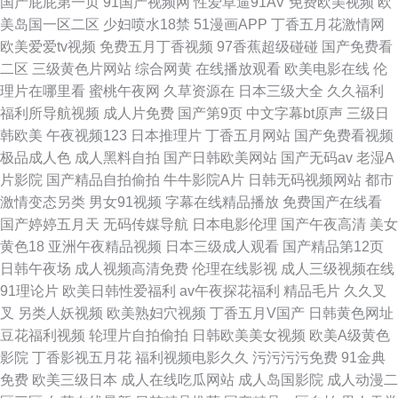
国产屁屁第一页
91国产视频网
性爱草逼91AV
免费欧美视频
欧
美岛国一区二区
少妇喷水18禁
51漫画APP
丁香五月花激情网
欧美爱爱tv视频
免费五月丁香视频
97香蕉超级碰碰
国产免费看
二区
三级黄色片网站
综合网黄
在线播放观看
欧美电影在线
伦
理片在哪里看
蜜桃午夜网
久草资源在
日本三级大全
久久福利
福利所导航视频
成人片免费
国产第9页
中文字幕bt原声
三级日
韩欧美
午夜视频123
日本推理片
丁香五月网站
国产免费看视频
极品成人色
成人黑料自拍
国产日韩欧美网站
国产无码av
老湿A
片影院
国产精品自拍偷拍
牛牛影院A片
日韩无码视频网站
都市
激情变态另类
男女91视频
字幕在线精品播放
免费国产在线看
国产婷婷五月天
无码传媒导航
日本电影伦理
国产午夜高清
美女
黄色18
亚洲午夜精品视频
日本三级成人观看
国产精品第12页
日韩午夜场
成人视频高清免费
伦理在线影视
成人三级视频在线
91理论片
欧美日韩性爱福利
av午夜探花福利
精品毛片
久久叉
叉
另类人妖视频
欧美熟妇穴视频
丁香五月V国产
日韩黄色网址
豆花福利视频
轮理片自拍偷拍
日韩欧美美女视频
欧美A级黄色
影院
丁香影视五月花
福利视频电影久久
污污污污免费
91金典
免费
欧美三级日本
成人在线吃瓜网站
成人岛国影院
成人动漫二