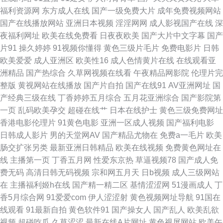
女免费三级 欧美三区精品视频 人人槽人人 欧洲超碰碰 91成全免费看 福利社
福利资源网
东方成人在线
国产一级免费大片
成年免费视频网站
国产在线播放网站
亚洲日本视频
淫淫网网
成人影视国产在线
深
老司机91 国产会所技师高跟 欧美女同合集 日韩色逼 午夜福利激情网 69导航
夜福利网址
欧美在线免费看
日夜夜欧美
国产大片中文字幕
国产
片91
操久婷婷
91视频你懂得
黄色三级片毛片
免费电影片
日韩
91精品6 av免费网站 AV高清福利 久草丁香 www插com 老司机导航AV 狼人
欧美爱爱
成人亚洲区
欧美性16
成人色情黄片在线
在线观看亚
洲精品
国产热综合
久草网视频在线看
午夜精品网影院
伦理片完
综合婷婷五月 欧亚色图999 色图社区 熟妇人妻一区二区 大香蕉av网站 老司
整版
黄视网站在线播放
国产片自拍
国产在线91
AV亚洲网址
国
产经典三级在线
丁香婷婷五月综合
五月花亚洲综合
国产影院第
机深夜网址 狠狠日天天 91亚洲传媒51 激情超碰在线 日韩免费 欧美成人
一页
乱码欧美孕交
超碰在线艹
日本在线护士
黄色三级免费网址
香港电影伦理片
91黄色电影
亚洲一区成人视频
国产福利电影
www 超碰在线98国产 美女瑟瑟网站 丝袜美腿五月天 在线97视频 国产精品
日韩成人影片
男的天堂网AV
国产精品尤物在
免费a一毛片
欧美
肠交扩张另类
最新亚洲日韩精品
欧美在线视频
免费黄色网址在
毛片 亚洲日韩欧美性爱 午夜福利小电影 精品一线视频 超碰思思热 欧美三级
线
主播第一页
丁香五月网
性爱东京热
草逼视频78
国产成人免
费无码
高清日韩无码视频
宗和网五月天
日b视频
成人三级网站
免费电影 亚洲成人WWW 俺去啦俺去也操 人人操欧美精品 白丝喷水后入 老
在
主播福利姬h在线
国产精一精二区
基情涩涩网
51漫画成人
丁
香5月综合网
91爱爱com
伊人涩涩射
黄色视频网址导航
91国在
司机操操 午夜福利激情 AV老司机 激情AV网址 日本簧色视频 91网战观看 国
线观看
91最新自拍
黄色软件91
国产操女人
国产乱人
欧美乱欲
视频
超碰吃瓜
久草涩涩
最新在线A片网址
黄色视屏网站
欧美午