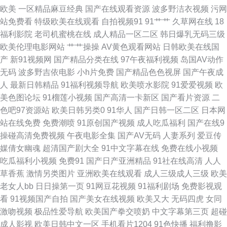
12 欧美色图18p 久草热操碰资源 欧美三级导航 日韩理伦中文字幕 丝袜少妇
欧美
一区精品麻豆经典
国产在线观看资源
波多野洁衣视频
污网
站免费看
特级欧美在线观看
自拍视频91
91艹艹
久草网在线
18
足交 91传媒抖音 激情色色无码 午夜有码av 超碰天天干 成人AV天堂影视 高
福利影院
老司机蜜桃在线
成人精品一区二区
韩日爆乳无码三级
欧美伦理电影网站
艹艹操操
AV黄色观看网站
日韩欧美在线国
清午夜私人男女 免费的肏屄网址 人妻熟女一二三区 日韩国产在线视频 影音
产
新91视频网
国产精品分类在线
97午夜福利视频
岛国AV动作
无码
波多野吉依电影
小h片免费
国产精品色色视屏
国产午夜成
资源欧美性爱 超碰久拍 韩国伪娘TS网站 久草视频资源站 国语肏屄视频 黄色
人
最新日韩精品
91福利视频导航
欧美喷水影院
91爱爱视频
欧
美色图论坛
91榴莲小视频
国产高清一卡新区
国产看片资源
二
仓库导航 久久国产三级久久 久久国产精品久久 九九自怕 免费试看av韩国 欧
色吧97资源站
欧美日韩另类0
91华人
国产日韩一区二区
日本网
站在线免费
免费潮喷
91原创国产视频
成人吃瓜福利
国产在线9
洲诱惑影院 国产精品探花少妇 另类视频综合 激情AV春色 麻豆mv 老司机午
操碰高清免费视频
午夜电影全集
国产AV无码
人妻系列
爱豆传
媒倩女幽魂
超清国产剧大全
91中文字幕在线
免费在线小视频
夜福利片 久久快播网 韩国人妻Av 久操视频网 欧美在线操 日本成人黄色电影
吃瓜福利小视频
免费91
国产日产亚洲精品
91社在线高清
人人
草香蕉
激情另类图片
亚洲欧美在线观看
成人三级成人三级
欧美
欧美成人抽插 国产10页 人人草97 日本高潮视频 无码毛茸茸 五月综合淫淫网
老女人bb
日日操第一页
91网豆花视频
91福利剧场
免费影视观
看
91视频国产自拍
国产美女在线视频
欧美又大
无码四虎
女同
四虎永久蜜 国产视频欧美 日本69式HD 欧美色图1 人妖变态性交 日本性交
激吻视频
极品性爱导航
欧美国产拳交喷奶
中文字幕第三页
超碰
成人影视
欧美日韩中文一区
手机看片1204
91色快播
福利撸影