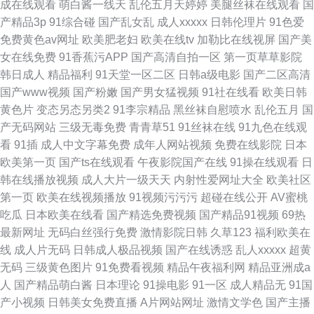
成在线观看
萌白酱一线天
乱伦五月天婷婷
美腿丝袜在线观看
国
产精品3p
91综合碰
国产乱女乱
成人xxxxx
日韩伦理片
91色爱
免费黄色av网址
欧美肥老妇
欧美在线tv
加勒比在线视屏
国产美
女在线免费
91香蕉污APP
国产高清自拍一区
第一页草草影院
韩日成人
精品福利
91天堂一区二区
日韩a级电影
国产二区高清
国产www视频
国产粉嫩
国产男女猛视频
91社在线看
欧美日韩
黄色片
变态另态另类2
91李宗精品
黑丝袜自慰喷水
乱伦五月
国
产无码网站
三级无毒免费
青青草51
91丝袜在线
91九色在线观
看
91插
成人中文字幕免费
成年人网站视频
免费在线影院
日本
欧美第一页
国产ts在线观看
午夜影院国产在线
91操在线观看
日
韩在线播放视频
成人大片一级天天
内射性爱网址大全
欧美社区
第一页
欧美在线视频播放
91视频污污污
超碰在线公开
AV蜜桃
吃瓜
日本欧美在线看
国产精选免费视频
国产精品91视频
69热
最新网址
无码白丝强行免费
激情影院日韩
久草123
福利欧美在
线
成人片无码
日韩成人极品视频
国产在线诱惑
乱人xxxxx
超黄
无码
三级黄色图片
91免费看视频
精品午夜福利网
精品亚洲成a
人
国产精品萌白酱
日本理论
91操电影
91一区
成人精品无
91国
产小视频
日韩美女免费直播
A片网站网址
激情文学色
国产主播