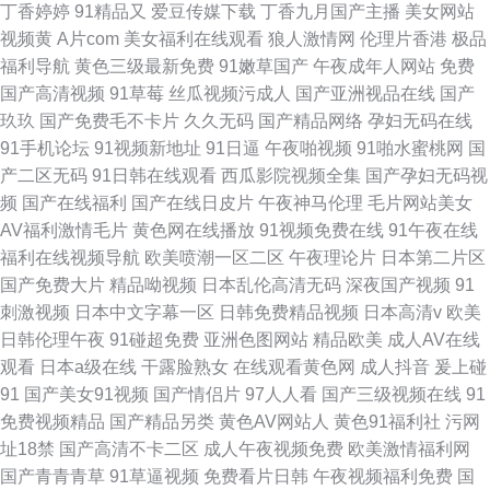
丁香婷婷
91精品又
爱豆传媒下载
丁香九月国产主播
美女网站
视频黄
A片com
美女福利在线观看
狼人激情网
伦理片香港
极品
福利导航
黄色三级最新免费
91嫩草国产
午夜成年人网站
免费
国产高清视频
91草莓
丝瓜视频污成人
国产亚洲视品在线
国产
玖玖
国产免费毛不卡片
久久无码
国产精品网络
孕妇无码在线
91手机论坛
91视频新地址
91日逼
午夜啪视频
91啪水蜜桃网
国
产二区无码
91日韩在线观看
西瓜影院视频全集
国产孕妇无码视
频
国产在线福利
国产在线日皮片
午夜神马伦理
毛片网站美女
AV福利激情毛片
黄色网在线播放
91视频免费在线
91午夜在线
福利在线视频导航
欧美喷潮一区二区
午夜理论片
日本第二片区
国产免费大片
精品呦视频
日本乱伦高清无码
深夜国产视频
91
刺激视频
日本中文字幕一区
日韩免费精品视频
日本高清v
欧美
日韩伦理午夜
91碰超免费
亚洲色图网站
精品欧美
成人AV在线
观看
日本a级在线
干露脸熟女
在线观看黄色网
成人抖音
爰上碰
91
国产美女91视频
国产情侣片
97人人看
国产三级视频在线
91
免费视频精品
国产精品另类
黄色AV网站人
黄色91福利社
污网
址18禁
国产高清不卡二区
成人午夜视频免费
欧美激情福利网
国产青青青草
91草逼视频
免费看片日韩
午夜视频福利免费
国