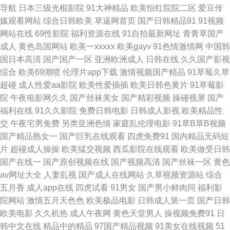
超碰 久久素人 欧美人与兽A片 日日夜夜欢毛片 99福利在线视频 超碰在线人
导航
日本三级光棍影院
91大神精品
欧美怡红院院二区
爱豆传
媒观看网站
综合日韩欧美
草逼网首页
国产日韩精品91
91视频
人91 精品国产乱子伦 美女脱光视频91 91伊人叉 成人鲁一鲁 国产搡女人高
网站在线
69性影院
福利资源在线
91自拍最新网址
青青草国产
成人
黄色岛国网站
欧美一xxxxx
欧美gayv
91色情激情网
中国韩
潮 91永久 精品三区最新更新 综合大香蕉伊人 a片资源首页 岛国青青草 九九
国日本高清
国产国产一区
亚洲欧洲成人
日韩在线
久久国产影视
综合
欧美69潮喷
伦理片app下载
激情视频国产精品
91草莓久草
月老司机 欧美操bb 97色福利导航 国产丝袜综合在线 狼友av影院 欧美福利
超碰
成人性爱aa影院
欧美性爱插插
欧美日韩色黄片
91草莓影
院
午夜电影网久久
国产丝袜美女
国产精彩视频
操碰视屏
国产
一区 日本在钱韩国 91官网在线看 国产成人A片 91一区二区 欧美艹逼 黄色免
福利在线
91久久影院
免费日韩电影
日韩成人影视
欧美精品性
交
午夜宅男免费
另类亚洲色情
家庭乱伦理电影
91草B草B视频
费网站网址 婷婷日本 91vv免费视频 AV免费大全 黑丝网站 三级片午夜剧场
国产精品熟女一
国产巨乳在线观看
四虎免费91
国内精品无码短
片
超碰成人操操
欧美猛交视频
西瓜影院在线观看
欧美做受日韩
97欧美资源 51自拍网视频 久草福利在线观看 日韩av片网站 a级论理在线看
国产在线一
国产原创视频在线
国产视频高清
国产丝袜一区
黄色
av网址大全
人妻乱视
国产成人在线网站
久草视频资源站
综合
成人性爱自拍 3级片视频 www大香蕉n 老湿机操 99精热 国产日韩欧美 日本
五月香
成人app在线
四虎试看
91男女
国产男小鲜肉同
福利影
院网站
激情五月天色色
欧美极品电影
日韩成人第一页
国产日韩
3级中文字幕 日本成人A片网站 欧美成人TV 熟女福利视频导航 日韩精品视频
欧美电影
久久机热
成人午夜网
黄色天堂男人
操视频免费91
日
韩中文在线
精品中的精品
97国产精品视频
91美女在线视频
51