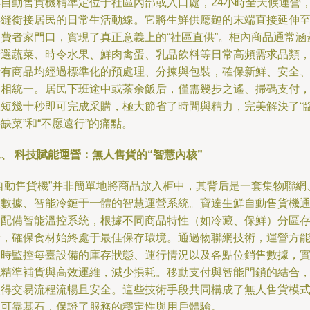
鮮自動售貨機精準定位于社區內部或入口處，24小時全天候運營
無縫銜接居民的日常生活動線。它將生鮮供應鏈的末端直接延伸
消費者家門口，實現了真正意義上的“社區直供”。柜內商品通常涵
精選蔬菜、時令水果、鮮肉禽蛋、乳品飲料等日常高頻需求品類
所有商品均經過標準化的預處理、分揀與包裝，確保新鮮、安全
品相統一。居民下班途中或茶余飯后，僅需幾步之遙、掃碼支付
短短幾十秒即可完成采購，極大節省了時間與精力，完美解決了“
缺菜”和“不愿遠行”的痛點。
、 科技賦能運營：無人售貨的“智慧內核”
“自動售貨機”并非簡單地將商品放入柜中，其背后是一套集物聯網
大數據、智能冷鏈于一體的智慧運營系統。寶達生鮮自動售貨機
常配備智能溫控系統，根據不同商品特性（如冷藏、保鮮）分區
儲，確保食材始終處于最佳保存環境。通過物聯網技術，運營方
實時監控每臺設備的庫存狀態、運行情況以及各點位銷售數據，
現精準補貨與高效運維，減少損耗。移動支付與智能門鎖的結合
使得交易流程流暢且安全。這些技術手段共同構成了無人售貨模
的可靠基石，保證了服務的穩定性與用戶體驗。