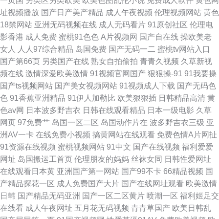
一页国
另类区另类欧美
欧美色图乱伦小说
免费成人软件
黄色网
址视频播放
国产日产美产精品
成人午夜视频
伦理视频网站
黄色
18禁网站
亚洲无码视频在线
成人无码看片
91原创社区
伦理电
影香港
成人免费
蜜桃91色色
A片视频网
国产自在线
操欧美老
女人
人人97综合精品
岛国免费
国产无码一二
蜜桃tv网站入口
国产第66页
另类国产在线
熟女自拍偷拍
青青久视频
久草新视
频在线
激情深爱欧美激情
91视频官网国产
狠狠操-91
91我要操
国产ts视频网站
国产美女视频网站
91视频成人下载
国产无码色
色
91香蕉亚洲精品
91伊人加勒比
欧美狠狠插
日韩精品高清
黄
色av网
日本波多野吉衣
日韩在线观看精品
日本一级电影
久草
网页
97免费艹
岛国一区二区
岛国动作片在
波多野吉衣三级
亚
洲AV一卡
在线免费小视频
搞黄网站在线观看
免费色情A片网扯
91资源在线视频
蜜桃视频网站
91中文
国产在线视频
福利爱爱
网址
岛国搬运工首页
伦理朋友的妈妈
丝袜女同
日韩性爱网址
在线观看日本黄
亚洲国产第一网站
国产99不卡
66精品视频
国
产精品探花一区
成人免费国产大片
国产在线网址观看
欧美激情
日韩
国产精品无码亚洲
国产一区二区黄片
喷潮一区
福利姬足交
在线看
成人午夜网址
五月花无码视频
青青草国产
欧美日韩乱