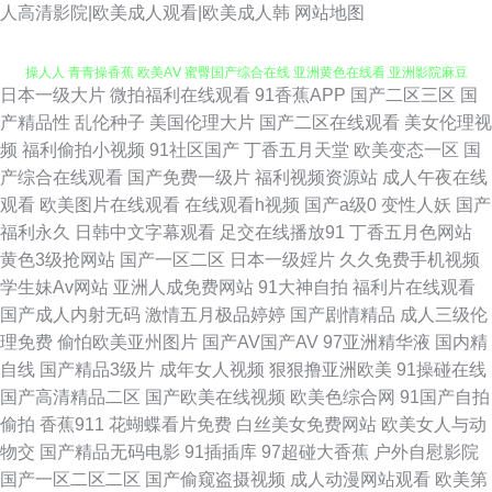
人高清影院|欧美成人观看|欧美成人韩
网站地图
日本一级大片
微拍福利在线观看
91香蕉APP
国产二区三区
国
www91一区 日韩三级高清无码 国产人妖网站 午夜日屄 日韩qv 人人摸人人
产精品性
乱伦种子
美国伦理大片
国产二区在线观看
美女伦理视
频
福利偷拍小视频
91社区国产
丁香五月天堂
欧美变态一区
国
操人人 青青操香蕉 欧美AⅤ 蜜臀国产综合在线 亚洲黄色在线看 亚洲影院麻豆
产综合在线观看
国产免费一级片
福利视频资源站
成人午夜在线
观看
欧美图片在线观看
在线观看h视频
国产a级0
变性人妖
国产
日韩三级片AV 日韩无码福利导航 欧美日韩啊V 欧日韩aa 四虎影像 69成人在
福利永久
日韩中文字幕观看
足交在线播放91
丁香五月色网站
黄色3级抢网站
国产一区二区
日本一级婬片
久久免费手机视频
线 91色男人 岛国搬运123 欧美日韩ww 人妻福利导航 青娱乐超清精品 亚洲
学生妹Av网站
亚洲人成免费网站
91大神自拍
福利片在线观看
国产成人内射无码
激情五月极品婷婷
国产剧情精品
成人三级伦
金典AA 91竹菊 免费试看av韩国 亚洲AU www青青操 激情网站 成人视频院
理免费
偷怕欧美亚州图片
国产AV国产AV
97亚洲精华液
国内精
自线
国产精品3级片
成年女人视频
狠狠撸亚洲欧美
91操碰在线
成人日B福利视频 浮力影院艹艹 2026超碰 肏屄五区 a级黄卡 91免费看片神
国产高清精品二区
国产欧美在线视频
欧美色综合网
91国产自拍
偷拍
香蕉911
花蝴蝶看片免费
白丝美女免费网站
欧美女人与动
器 成人不卡 韩国理论av电影 狼友激情网 AV天堂黄色 国产精品久久AⅤ 青青
物交
国产精品无码电影
91插插库
97超碰大香蕉
户外自慰影院
国产一区二区二区
国产偷窥盗摄视频
成人动漫网站观看
欧美第
草国产 伊人网在线视频 97超碰四虎导航 国产三级在线观看 欧美性交天天操