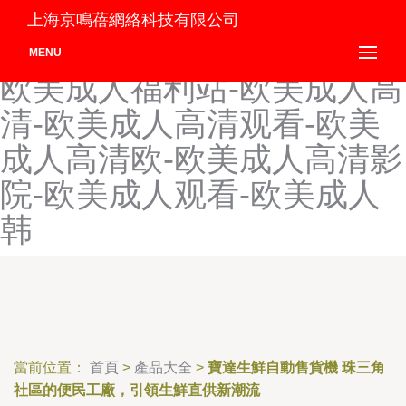
欧美成人福利网-欧美成人福
上海京鳴蓓網絡科技有限公司
利网站-欧美成人福利影院-
MENU
欧美成人福利站-欧美成人高
清-欧美成人高清观看-欧美
成人高清欧-欧美成人高清影
院-欧美成人观看-欧美成人
韩
當前位置：
首頁
>
產品大全
>
寶達生鮮自動售貨機 珠三角
社區的便民工廠，引領生鮮直供新潮流