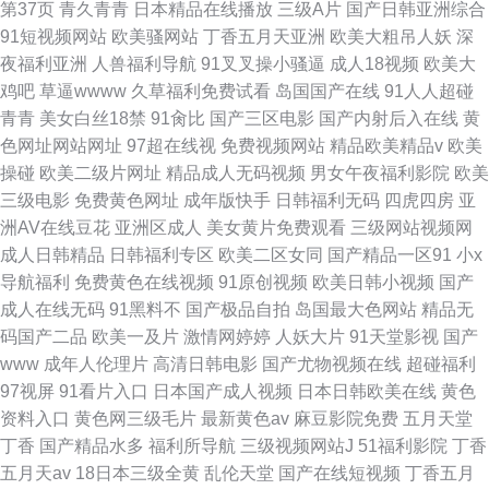
第37页
青久青青
日本精品在线播放
三级A片
国产日韩亚洲综合
91短视频网站
欧美骚网站
丁香五月天亚洲
欧美大粗吊人妖
深
夜福利亚洲
人兽福利导航
91叉叉操小骚逼
成人18视频
欧美大
鸡吧
草逼wwww
久草福利免费试看
岛国国产在线
91人人超碰
青青
美女白丝18禁
91肏比
国产三区电影
国产内射后入在线
黄
色网址网站网址
97超在线视
免费视频网站
精品欧美精品v
欧美
操碰
欧美二级片网址
精品成人无码视频
男女午夜福利影院
欧美
三级电影
免费黄色网址
成年版快手
日韩福利无码
四虎四房
亚
洲AV在线豆花
亚洲区成人
美女黄片免费观看
三级网站视频网
成人日韩精品
日韩福利专区
欧美二区女同
国产精品一区91
小x
导航福利
免费黄色在线视频
91原创视频
欧美日韩小视频
国产
成人在线无码
91黑料不
国产极品自拍
岛国最大色网站
精品无
码国产二品
欧美一及片
激情网婷婷
人妖大片
91天堂影视
国产
www
成年人伦理片
高清日韩电影
国产尤物视频在线
超碰福利
97视屏
91看片入口
日本国产成人视频
日本日韩欧美在线
黄色
资料入口
黄色网三级毛片
最新黄色av
麻豆影院免费
五月天堂
丁香
国产精品水多
福利所导航
三级视频网站J
51福利影院
丁香
五月天av
18日本三级全黄
乱伦天堂
国产在线短视频
丁香五月