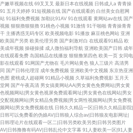
产嫩草视频在线
69叉叉叉
最新日本在线视频
日韩成人a
青青操
91
五月天婷婷
91短视频在线
国产在线观看的
白丝美女自慰网
站
91福利免费视频
加勒比91AV
91在线观看
黄网站av在线
国产
视频
狠狠擼狠狠擼
91桃色小视频
91激情
91干啪啪
青青操青青
干
主播诱惑无码专区
欧美视频电影
91播放
麻豆桃色网站
亚洲
欧美国产另类
欧美伦理另类
国产刺激对白
在线观看91精品
欧
美成年视频
操碰操揉
成人微拍福利导航
亚洲欧美国产日韩
成年
在线观看免费
岛国精品在线播放
狠狠撸第四色
欧美一页
女同电
影在线观看
91网国产尤物在
毛片网站黄色
狼人三级片
高清男
同
国产日韩伦理淫
成年免费视频
亚洲欧美中文视频
东京热亚洲
色图
蜜桃成人超碰网
91精品小视频
久草福利免费视影
五月天
堂网
国产午夜高清
男女搞黄网站AA|男女黄色免费网站|男女黄
色视频网站|男女黄色视屏免费观看网址|男女黄色在线网站|男女
交配视频网站|男女精品免费视频|男女两性视频网站|男女免费视
频网站|男女免费视频在线
日韩久久精品一区|日韩久久精品影院|
日韩可以免费看的伪娘AV|日韩狼人综合av|日韩狼友电影网址|
日韩理论片在线观看一区二|日韩另类欧美另类|日韩另类图片
AV|日韩撸撸有码AV|日韩乱伦中文字幕
91人妻欧美一区|91人妻